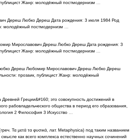
, публицист Жанр: молодёжный постмодернизм …
ч Дереш Любко Дереш Дата рождения: 3 июля 1984 Род
нр: молодёжный постмодернизм …
мир Мирославович Дереш Любко Дереш Дата рождения: 3
, публицист Жанр: молодёжный постмодернизм …
юбко Дереш Любомир Мирославович Дереш Любко Дереш
льности: прозаик, публицист Жанр: молодёжный
 Древней Греции&#160; это совокупность достижений в
кого рабовладельческого общества в период его образования,
ология 2 Философия 3 Искусство …
. Τα μετά τα φυσικά, лат. Metaphysica) под таким названием
м смысле как всего комплекса естественно научных сочинений