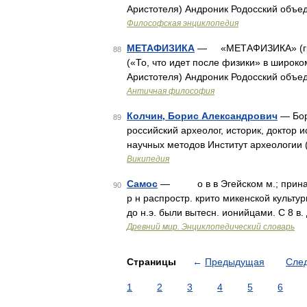
Аристотеля) Андроник Родосский объеди
Философская энциклопедия
МЕТАФИЗИКА
— «МЕТАФИЗИКА» (греч. 
88
(«То, что идет после физики» в широк
Аристотеля) Андроник Родосский объеди
Античная философия
Колчин, Борис Александрович
— Бор
89
российский археолог, историк, доктор и
научных методов Инсти­тут археологии 
Википедия
Самос
— о в в Эгейском м.; принадл.
90
р н распростр. крито микенской культур
до н.э. были вытесн. ионийцами. С 8 в.
Древний мир. Энциклопедический словарь
Страницы
←
Предыдущая
Сле
1
2
3
4
5
6