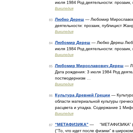
июля 1984 Род деятельности: прозаик
Википедия
Любко Дереш
— Любомир Мирославови
83
деятельности: прозаик, публицист Жа
Википедия
Любомир Дереш
— Любко Дереш Любо
84
июля 1984 Род деятельности: прозаик
Википедия
Любомир Мирославович Дереш
— Л
85
Дата рождения: 3 июля 1984 Род деяте
постмодернизм …
Википедия
Культура Древней Греции
— Культура
86
области материальной культуры гречес
расцвета и упадка. Содержание 1 Миф
Википедия
“МЕТАФИЗИКА”
— “МЕТАФИЗИКА” (греч
87
(“То, что идет после физики” в широко