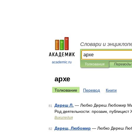
Словари и энциклоп
academic.ru
Толкования
Переводы
архе
Толкование
Перевод
Книги
Дереш Л.
— Любко Дереш Любомир Мир
81
Род деятельности: прозаик, публицис
Википедия
Дереш, Любомир
— Любко Дереш Люб
82