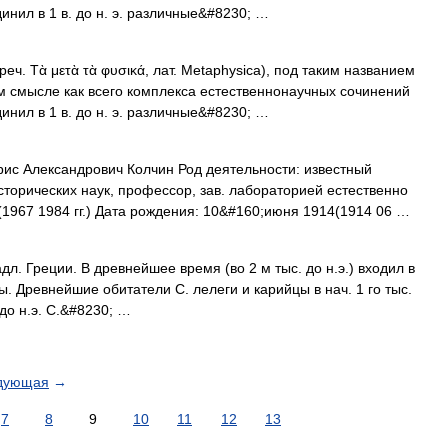
нил в 1 в. до н. э. различные&#8230; …
Τὰ μετὰ τὰ φυσικά, лат. Metaphysica), под таким названием
ом смысле как всего комплекса естественнонаучных сочинений
нил в 1 в. до н. э. различные&#8230; …
ис Александрович Колчин Род деятельности: известный
сторических наук, профессор, зав. лабораторией есте­ственно
(1967 1984 гг.) Дата рождения: 10&#160;июня 1914(1914 06 …
 Греции. В древнейшее время (во 2 м тыс. до н.э.) входил в
ы. Древнейшие обитатели С. лелеги и карийцы в нач. 1 го тыс.
 до н.э. С.&#8230; …
дующая
→
7
8
9
10
11
12
13