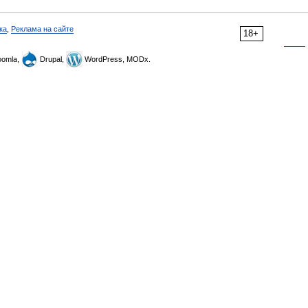
ка
,
Реклама на сайте
18+
omla,
Drupal,
WordPress, MODx.