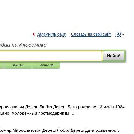
Запомнить сайт
Словарь на свой сайт
RU
едии на Академике
Найти!
Книги
Игры ⚽
ославович Дереш Любко Дереш Дата рождения: 3 июля 1984
т Жанр: молодёжный постмодернизм …
омир Мирославович Дереш Любко Дереш Дата рождения: 3